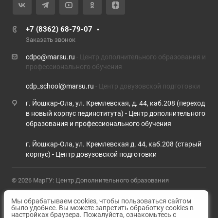
+7 (8362) 68-79-07
Заказать звонок
cdpo@marsu.ru
- Центр дополнительного образования и
профессионального обучения
cdp_school@marsu.ru
- Центр довузовской подготовки
г. Йошкар-Ола, ул. Кремлевская, д. 44, каб.208 (переход
в новый корпус пединститута) - Центр дополнительного
образования и профессионального обучения
г. Йошкар-Ола, ул. Кремлевская д. 44, каб.208 (старый
корпус) - Центр довузовской подготовки
© 2026 МарГУ: Центр Дополнительного образования
Политика конфиденциальности
Версия для слабовидящих
Мы обрабатываем cookies, чтобы пользоваться сайтом
было удобнее. Вы можете запретить обработку cookies в
настройках браузера. Пожалуйста, ознакомьтесь с
Карта сайта