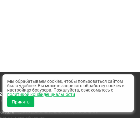
Мы обрабатываем cookies, чтобы пользоваться сайтом
было удобнее. Вы можете запретить обработку cookies в
настройках браузера. Пожалуйста, ознакомьтесь с
2) 68-79-07
политикой конфиденциальности
 звонок
Принять
rsu.ru
- Центр дополнительного образования и
ионального обучения
ool@marsu.ru
- Центр довузовской подготовки