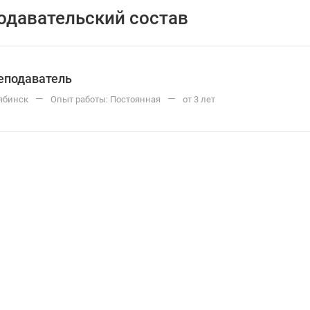
одавательский состав
еподаватель
—
—
ябинск
Опыт работы: Постоянная
от 3 лет