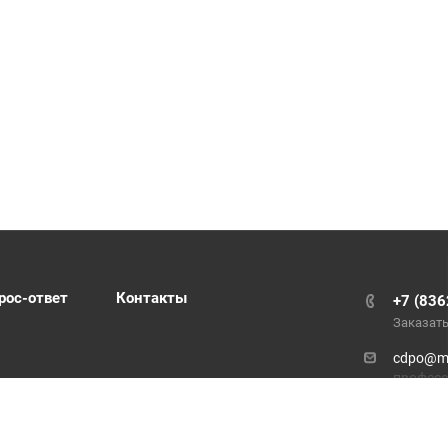
рос-ответ
Контакты
+7 (836
Заказать
cdpo@ma
професс
cdp_sch