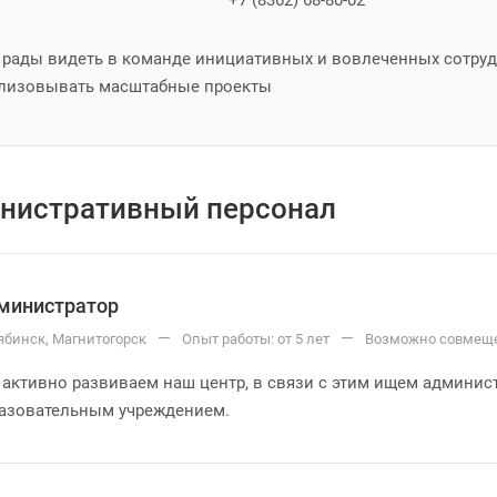
+7 (8362) 68-80-02
рады видеть в команде инициативных и вовлеченных сотруд
лизовывать масштабные проекты
нистративный персонал
министратор
—
—
ябинск, Магнитогорск
Опыт работы: от 5 лет
Возможно совмещ
активно развиваем наш центр, в связи с этим ищем админис
азовательным учреждением.