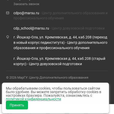
Заказать звонок
cdpo@marsu.ru
- Центр дополнительного образования и
профессионального обучения
cdp_school@marsu.ru
- Центр довузовской подготовки
г. Йошкар-Ола, ул. Кремлевская, д. 44, каб.208 (переход
в новый корпус пединститута) - Центр дополнительного
образования и профессионального обучения
г. Йошкар-Ола, ул. Кремлевская д. 44, каб.208 (старый
корпус) - Центр довузовской подготовки
© 2026 МарГУ: Центр Дополнительного образования
Политика конфиденциальности
Версия для слабовидящих
Мы обрабатываем cookies, чтобы пользоваться сайтом
было удобнее. Вы можете запретить обработку cookies в
настройках браузера. Пожалуйста, ознакомьтесь с
Карта сайта
политикой конфиденциальности
Принять