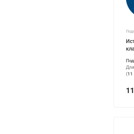
Подг
Ист
кла
Под
Для
(
11 
1