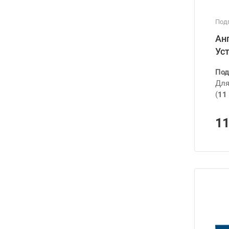
Подг
Ан
Уст
Под
Для
(
11 
1