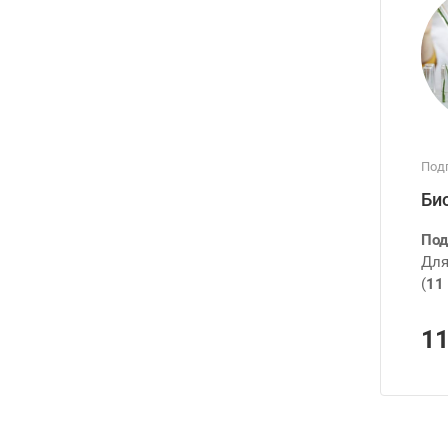
Подг
Би
Под
Для
(
11 
1